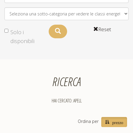
ASSISTENZA
POST
VENDITA
Reset
Solo i
disponibili
LAVORA
CON
NOI
RICERCA
PRODOTTI
HAI CERCATO: APELL
OUTLET
Ordina per
prezzo
MARCHI