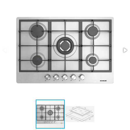
ASSISTENZA
POST
VENDITA
LAVORA
CON
NOI
PRODOTTI
OUTLET
MARCHI