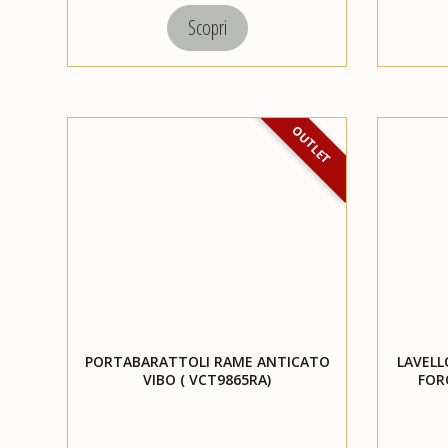
Scopri
OUTLET
PORTABARATTOLI RAME ANTICATO
LAVEL
VIBO ( VCT9865RA)
FOR