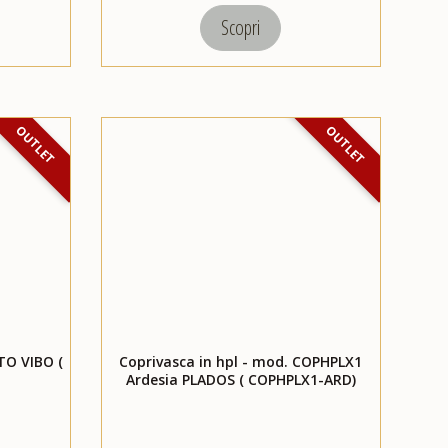
Scopri
OUTLET
OUTLET
O VIBO (
Coprivasca in hpl - mod. COPHPLX1
Ardesia PLADOS ( COPHPLX1-ARD)