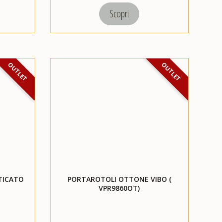
Scopri
OUTLET
OUTLET
TICATO
PORTAROTOLI OTTONE VIBO (
VPR9860OT)