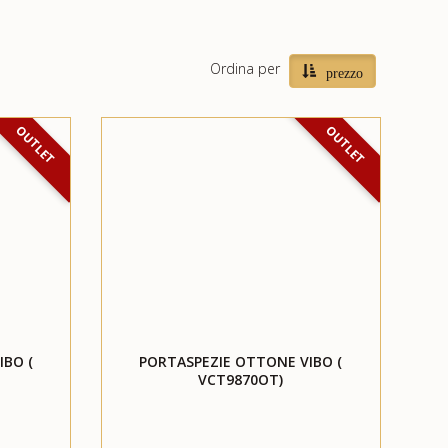
Ordina per
prezzo
OUTLET
OUTLET
BO (
PORTASPEZIE OTTONE VIBO (
VCT9870OT)