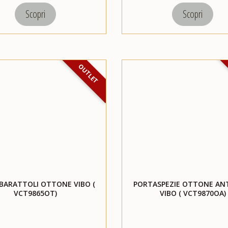
Scopri
Scopri
OUTLET
BARATTOLI OTTONE VIBO (
PORTASPEZIE OTTONE AN
VCT9865OT)
VIBO ( VCT9870OA)