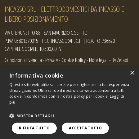
INCASSO SRL - ELETTRODOMESTICI DA INCASSO E
LIBERO POSIZIONAMENTO
VIA C. BRUNETTO 88 - SAN MAURIZIO C.SE - TO
P.IVA 05801370015 | PEC: INCASSO@PEC.IT | REA: TO-736620
CAPITALE SOCIALE: 10.500,00 I.V
Condizioni di vendita
-
Privacy
-
Cookie Policy
-
Note legali
-
By Zetabi
×
Informativa cookie
Questo sito web utilizza i cookie per migliorare la tua esperienza
di navigazione. Utilizzando il nostro sito web acconsenti a tutti i
cookie in conformità con la nostra policy per i cookie.
Leggi di
più
MOSTRA DETTAGLI
Copyright:
i loghi e le immagini dei prodotti presenti sul
RIFIUTA TUTTO
ACCETTA TUTTO
sito sono di proprietà dei rispettivi produttori