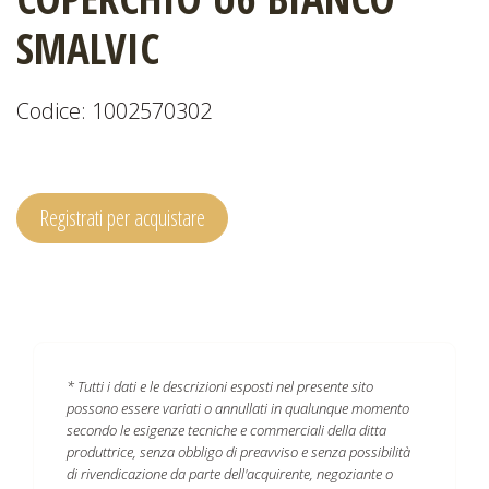
SMALVIC
CATALOGHI
Codice: 1002570302
EVENTI
E
Registrati per acquistare
NEWS
* Tutti i dati e le descrizioni esposti nel presente sito
possono essere variati o annullati in qualunque momento
secondo le esigenze tecniche e commerciali della ditta
produttrice, senza obbligo di preavviso e senza possibilità
di rivendicazione da parte dell'acquirente, negoziante o