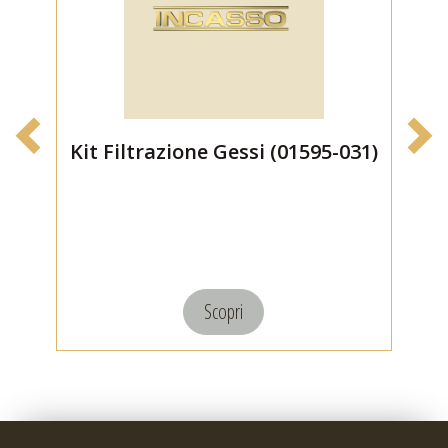
Kit Filtrazione Gessi (01595-031)
C
I
Scopri