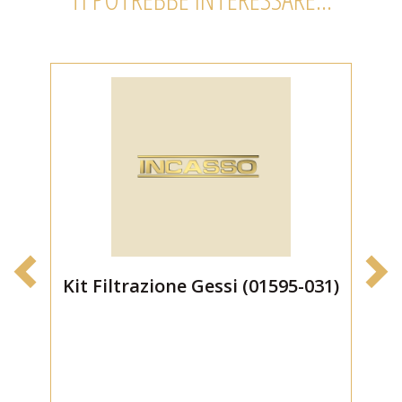
Kit Filtrazione Gessi (01595-031)
C
I