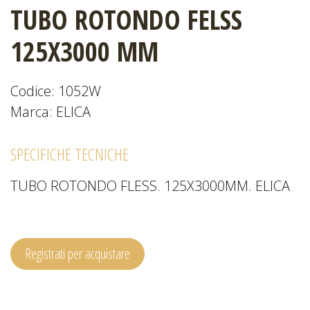
TUBO ROTONDO FELSS
CATALOGHI
125X3000 MM
Codice: 1052W
EVENTI
Marca: ELICA
E
NEWS
SPECIFICHE TECNICHE
TUBO ROTONDO FLESS. 125X3000MM. ELICA
Registrati per acquistare