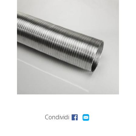
ASSISTENZA
POST
VENDITA
LAVORA
CON
NOI
PRODOTTI
OUTLET
Condividi
MARCHI