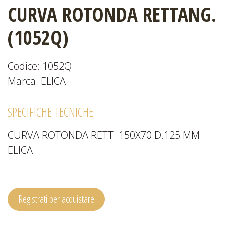
CURVA ROTONDA RETTANG.
CATALOGHI
(1052Q)
Codice: 1052Q
EVENTI
Marca: ELICA
E
NEWS
SPECIFICHE TECNICHE
CURVA ROTONDA RETT. 150X70 D.125 MM.
ELICA
Registrati per acquistare