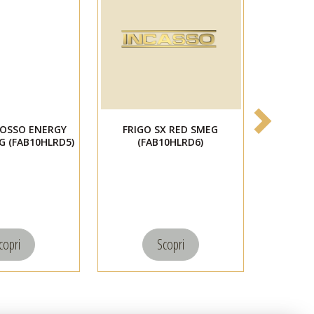
ROSSO ENERGY
FRIGO SX RED SMEG
FRIGO S
G (FAB10HLRD5)
(FAB10HLRD6)
LA
(F
copri
Scopri