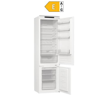
ASSISTENZA
POST
VENDITA
LAVORA
CON
NOI
PRODOTTI
OUTLET
MARCHI