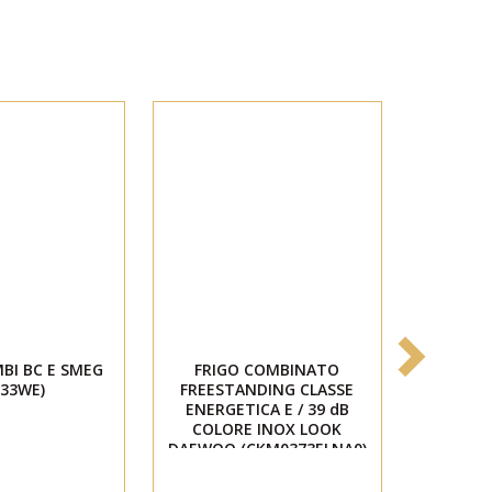
BI BC E SMEG
FRIGO COMBINATO
FRIG
F33WE)
FREESTANDING CLASSE
FREEST
ENERGETICA E / 39 dB
ENERGE
COLORE INOX LOOK
COLORE 
DAEWOO (CKM0373ELNA0)
(CK