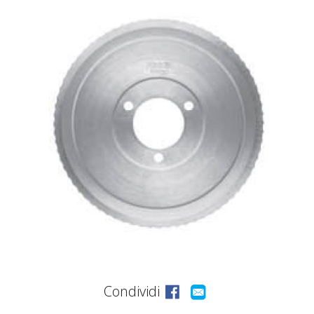
ASSISTENZA
POST
VENDITA
LAVORA
CON
NOI
PRODOTTI
OUTLET
Condividi
MARCHI