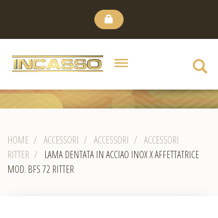
HOME
CHI
Toggle
SIAMO
navigation
CANALE
YOUTUBE
HOME
/
ACCESSORI
/
ACCESSORI
/
ACCESSORI
DOVE
RITTER
/
LAMA DENTATA IN ACCIAO INOX X AFFETTATRICE
SIAMO
MOD. BFS 72 RITTER
E
CONTATTI