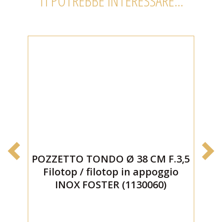
TI POTREBBE INTERESSARE...
POZZETTO TONDO Ø 38 CM F.3,5
P
Filotop / filotop in appoggio
INOX FOSTER (1130060)