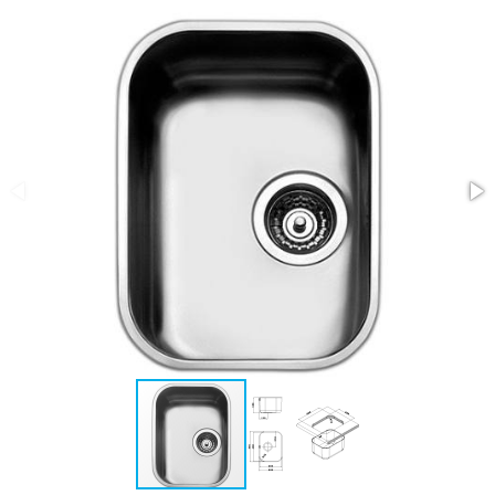
ASSISTENZA
POST
VENDITA
LAVORA
CON
NOI
PRODOTTI
OUTLET
MARCHI