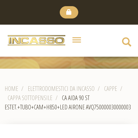
HOME
CHI
Toggle
SIAMO
navigation
CANALE
YOUTUBE
HOME
/
ELETTRODOMESTICI DA INCASSO
/
CAPPE
/
DOVE
CAPPA SOTTOPENSILE
/
CA AIDA 90 ST
SIAMO
ESTET.+TUBO+CAM+H850+LED AIRONE AVQ750000030000003
E
CONTATTI