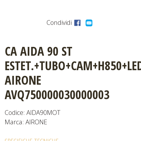
CATALOGHI
Condividi
CA AIDA 90 ST
EVENTI
E
ESTET.+TUBO+CAM+H850+LE
NEWS
AIRONE
AVQ750000030000003
Codice: AIDA90MOT
Marca: AIRONE