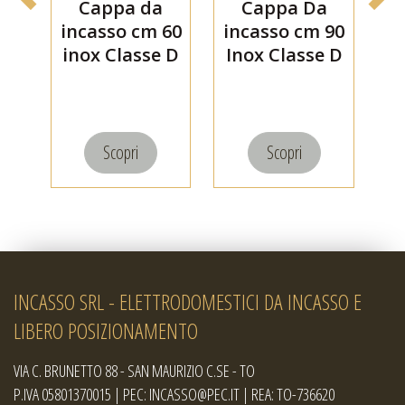
Cappa da
Cappa Da
incasso cm 60
incasso cm 90
i
inox Classe D
Inox Classe D
i
Silverline
Silverline
(1171.6.733.02)
(1171.9.733.01)
(1
Scopri
Scopri
INCASSO SRL - ELETTRODOMESTICI DA INCASSO E
LIBERO POSIZIONAMENTO
VIA C. BRUNETTO 88 - SAN MAURIZIO C.SE - TO
P.IVA 05801370015 | PEC: INCASSO@PEC.IT | REA: TO-736620