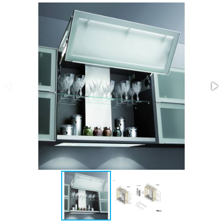
ASSISTENZA
POST
VENDITA
LAVORA
CON
NOI
PRODOTTI
OUTLET
MARCHI