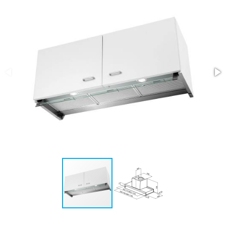
ASSISTENZA
POST
VENDITA
LAVORA
CON
NOI
PRODOTTI
OUTLET
MARCHI