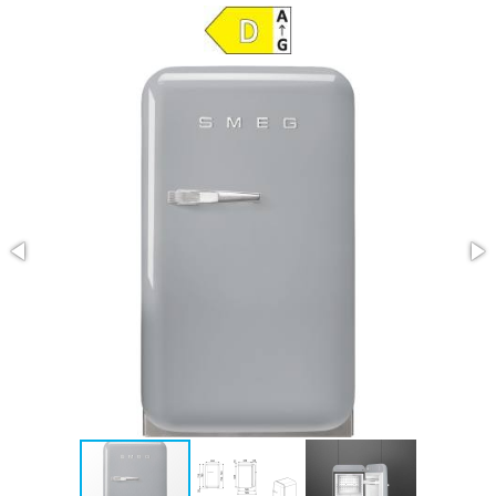
ASSISTENZA
POST
VENDITA
LAVORA
CON
NOI
PRODOTTI
OUTLET
MARCHI