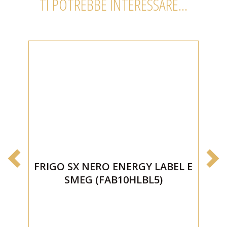
TI POTREBBE INTERESSARE...
FRIGO SX NERO ENERGY LABEL E
F
SMEG (FAB10HLBL5)