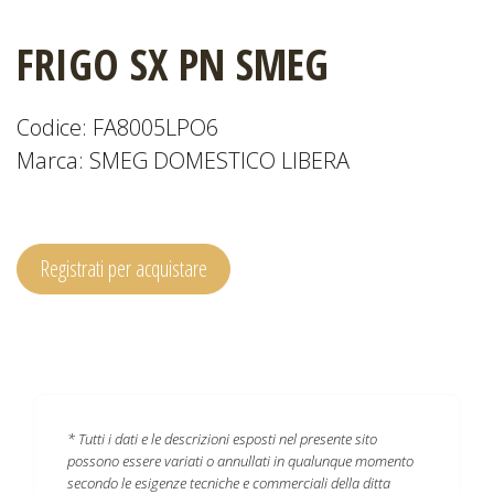
FRIGO SX PN SMEG
CATALOGHI
Codice: FA8005LPO6
Marca: SMEG DOMESTICO LIBERA
EVENTI
E
NEWS
Registrati per acquistare
* Tutti i dati e le descrizioni esposti nel presente sito
possono essere variati o annullati in qualunque momento
secondo le esigenze tecniche e commerciali della ditta