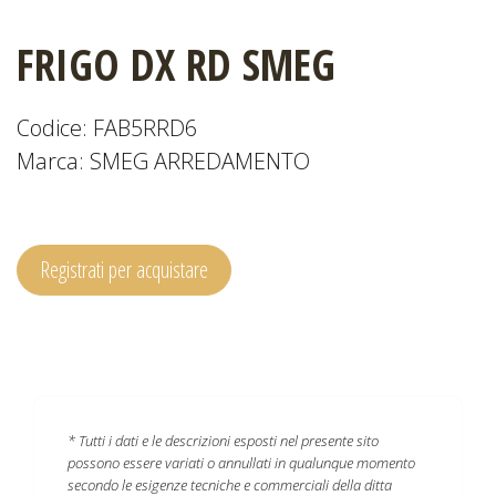
FRIGO DX RD SMEG
CATALOGHI
Codice: FAB5RRD6
Marca: SMEG ARREDAMENTO
EVENTI
E
NEWS
Registrati per acquistare
* Tutti i dati e le descrizioni esposti nel presente sito
possono essere variati o annullati in qualunque momento
secondo le esigenze tecniche e commerciali della ditta