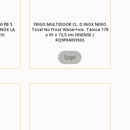
0 PB 5
FRIGO MULTIDOOR CL. D INOX NERO
INOX LA
Total No Frost Water+ice- Tanica 179
V)
x 91 x 72,5 cm HISENSE (
RQ5P640SYKD)
Scopri