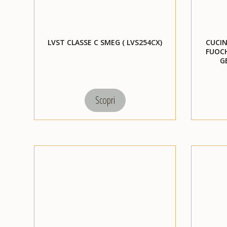
LVST CLASSE C SMEG ( LVS254CX)
CUCIN
FUOCH
G
Scopri