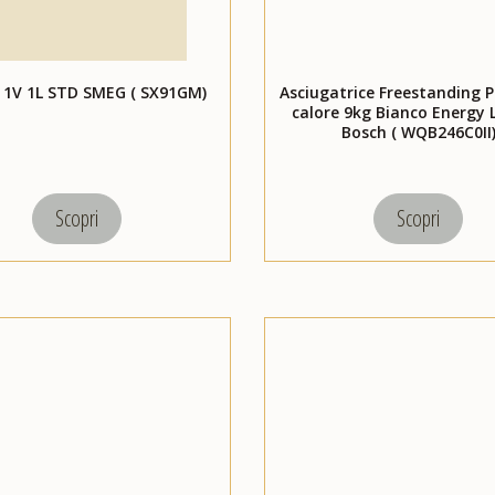
 1V 1L STD SMEG ( SX91GM)
Asciugatrice Freestanding 
calore 9kg Bianco Energy 
Bosch ( WQB246C0II
Scopri
Scopri