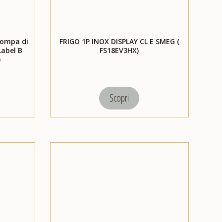
Pompa di
FRIGO 1P INOX DISPLAY CL E SMEG (
Label B
FS18EV3HX)
)
Scopri