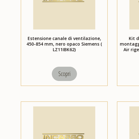
Estensione canale di ventilazione,
Kit 
450-854 mm, nero opaco Siemens (
montaggio
LZ11IBK62)
Air rig
Scopri